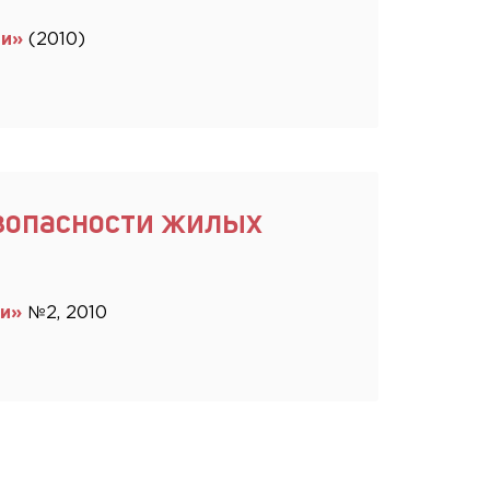
ти»
(2010)
зопасности жилых
ти»
№2, 2010