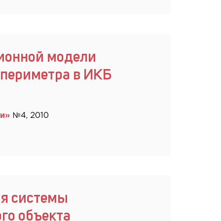
ионной модели
периметра в ИКБ
ти»
№4, 2010
ия системы
го объекта