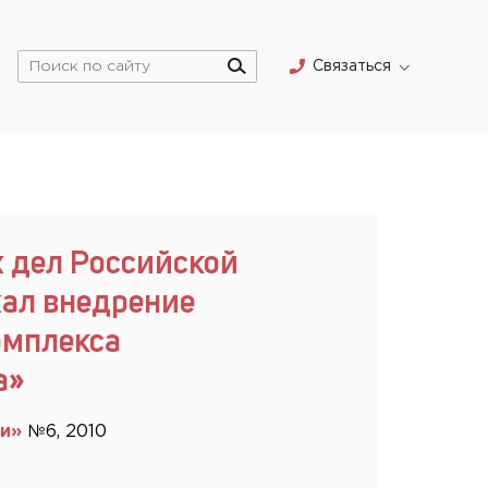
Связаться
 дел Российской
ал внедрение
омплекса
а»
ти»
№6, 2010